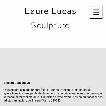
Panneau de gestion des cookies
Laure Lucas
Sculpture
Rencontres
interespèces
Bise au front chaud
Ours polaire et pique boeufs à becs jaunes , rencontre imaginaire et
symbolique inspirée par le déplacement de certaines espèces que provoque
le réchauffement climatique . Collection privée, vendue au salon national des
artistes animaliers de Bry-sur-Marne ( 2023)